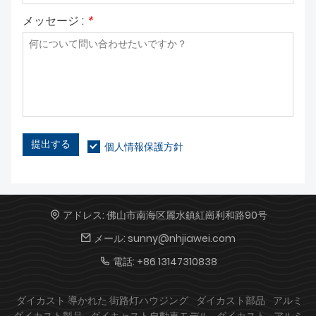
メッセージ :
*
提出する
個人情報保護方針
アドレス:
佛山市南海区麗水鎮紅崗利和路90号
メール:
sunny@nhjiawei.com
電話:
+86 13147310838
ダイカスト 導かれた 街路灯ハウジング
ダイカスト部品
アルミ
ダイカスト製品
ダイキャスト自動車モデル
ダイカスト
アルミ