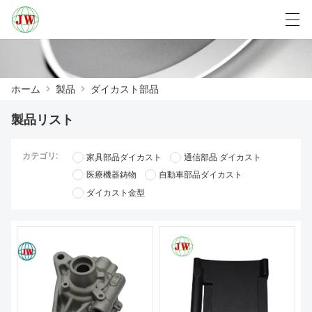
العربية
Български
Deutsch
English
ホーム
>
製品
>
ダイカスト部品
製品リスト
ホーム
カテゴリ:
家具部品ダイカスト
通信部品 ダイカスト
製品
医療機器鋳物
自動車部品ダイカスト
ダイカスト金型
ニュース
ケース
工場展示
我々に連絡し