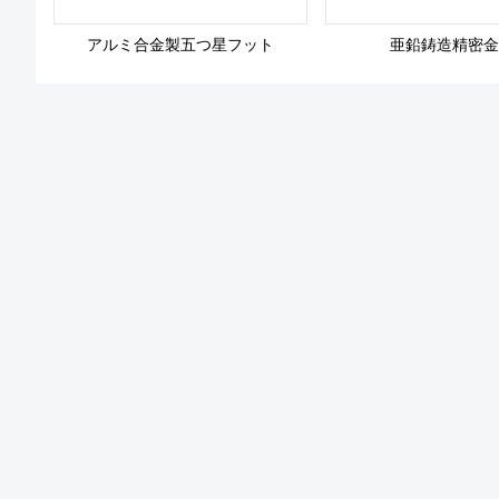
アルミ合金製五つ星フット
亜鉛鋳造精密金