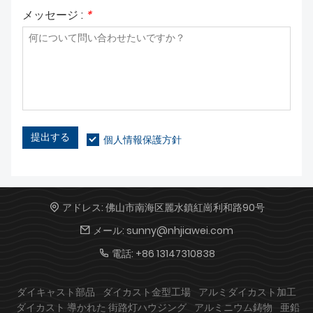
メッセージ :
*
提出する
個人情報保護方針
アドレス:
佛山市南海区麗水鎮紅崗利和路90号
メール:
sunny@nhjiawei.com
電話:
+86 13147310838
ダイキャスト部品
ダイカスト金型工場
アルミダイカスト加工
ダイカスト 導かれた 街路灯ハウジング
アルミニウム鋳物
亜鉛