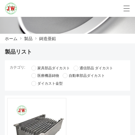
العربية
Български
Deutsch
English
ホーム
>
製品
>
鋳造亜鉛
製品リスト
ホーム
カテゴリ:
家具部品ダイカスト
通信部品 ダイカスト
製品
医療機器鋳物
自動車部品ダイカスト
ダイカスト金型
ニュース
ケース
工場展示
我々に連絡し