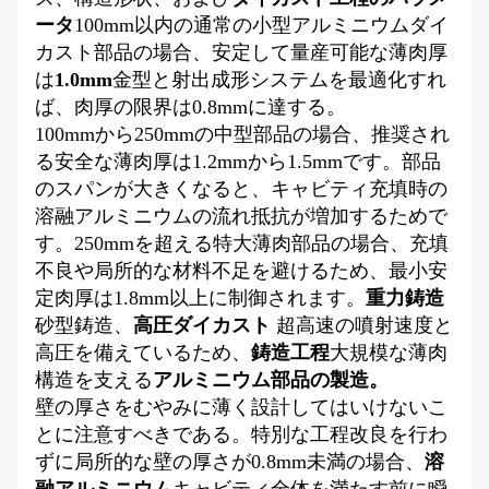
ータ
100mm以内の通常の小型アルミニウムダイ
カスト部品の場合、安定して量産可能な薄肉厚
は
1.0mm
金型と射出成形システムを最適化すれ
ば、肉厚の限界は0.8mmに達する。
100mmから250mmの中型部品の場合、推奨され
る安全な薄肉厚は1.2mmから1.5mmです。部品
のスパンが大きくなると、キャビティ充填時の
溶融アルミニウムの流れ抵抗が増加するためで
す。250mmを超える特大薄肉部品の場合、充填
不良や局所的な材料不足を避けるため、最小安
定肉厚は1.8mm以上に制御されます。
重力鋳造
砂型鋳造、
高圧ダイカスト
超高速の噴射速度と
高圧を備えているため、
鋳造工程
大規模な薄肉
構造を支える
アルミニウム部品の製造。
壁の厚さをむやみに薄く設計してはいけないこ
とに注意すべきである。特別な工程改良を行わ
ずに局所的な壁の厚さが0.8mm未満の場合、
溶