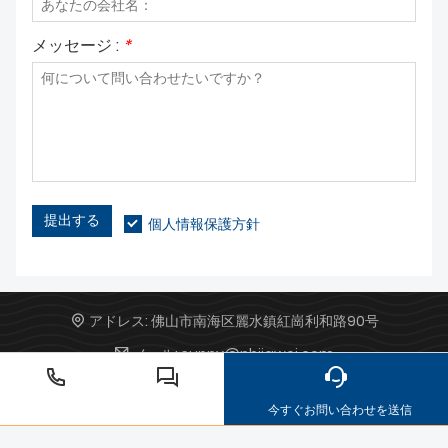
メッセージ :
*
提出する
個人情報保護方針
アドレス:
佛山市南海区麗水鎮紅崗利和路90号
メール:
sunny@nhjiawei.com
電話:
+86 13147310838
今すぐお問い合わせを送信
亜鉛ダイカスト
通信部品金型
アルミダイカスト加工
照明用ア