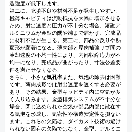
造強度が低下します。
第二に、充填不良や材料不足が発生しやすい。
極薄キャビティは流動抵抗を大幅に増加させる
ため、射出速度と圧力が不十分な場合、溶融ア
ルミニウムが金型の隅や端まで届かず、完成品
に材料不足が生じる。第三に、部品の反りや熱
変形が顕著になる。薄肉部と厚肉補強リブ間の
冷却速度の不均一性により、内部収縮応力が不
均一になり、完成品が曲がったり、寸法公差要
件を満たせなくなる。
さらに、小さな
気孔率
また、気泡の除去は困難
です。薄肉成形では射出速度を速くする必要が
あり、その結果、金型キャビティ内に空気が多
く入り込みます。金型排気システムが不十分な
場合、閉じ込められた空気が部品内部に散在す
る気泡を形成し、気密性や構造安定性を損ない
ます。これらの欠陥は、ダイカスト技術の避け
られない固有の欠陥ではなく、金型、アルミニ