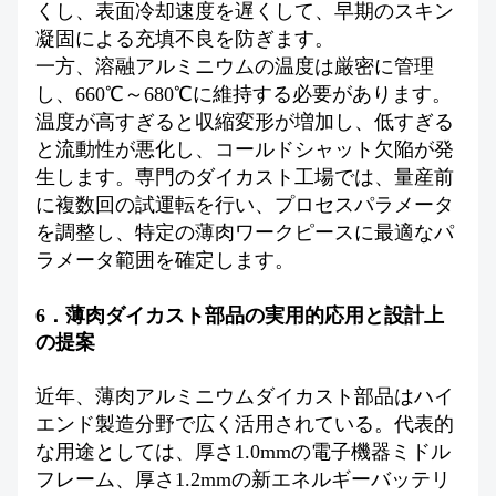
くし、表面冷却速度を遅くして、早期のスキン
凝固による充填不良を防ぎます。
一方、溶融アルミニウムの温度は厳密に管理
し、660℃～680℃に維持する必要があります。
温度が高すぎると収縮変形が増加し、低すぎる
と流動性が悪化し、コールドシャット欠陥が発
生します。専門のダイカスト工場では、量産前
に複数回の試運転を行い、プロセスパラメータ
を調整し、特定の薄肉ワークピースに最適なパ
ラメータ範囲を確定します。
6．薄肉ダイカスト部品の実用的応用と設計上
の提案
近年、薄肉アルミニウムダイカスト部品はハイ
エンド製造分野で広く活用されている。代表的
な用途としては、厚さ1.0mmの電子機器ミドル
フレーム、厚さ1.2mmの新エネルギーバッテリ