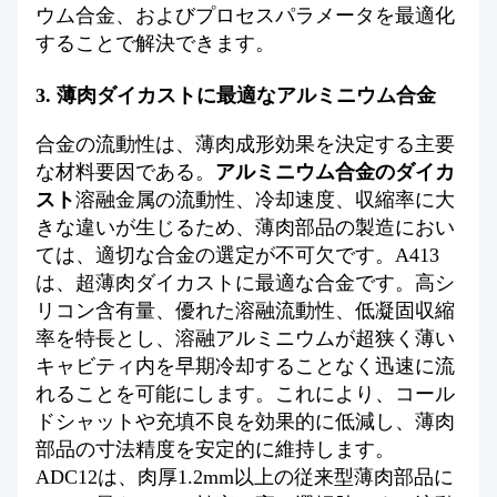
ウム合金、およびプロセスパラメータを最適化
することで解決できます。
3. 薄肉ダイカストに最適なアルミニウム合金
合金の流動性は、薄肉成形効果を決定する主要
な材料要因である。
アルミニウム合金のダイカ
スト
溶融金属の流動性、冷却速度、収縮率に大
きな違いが生じるため、薄肉部品の製造におい
ては、適切な合金の選定が不可欠です。A413
は、超薄肉ダイカストに最適な合金です。高シ
リコン含有量、優れた溶融流動性、低凝固収縮
率を特長とし、溶融アルミニウムが超狭く薄い
キャビティ内を早期冷却することなく迅速に流
れることを可能にします。これにより、コール
ドシャットや充填不良を効果的に低減し、薄肉
部品の寸法精度を安定的に維持します。
ADC12は、肉厚1.2mm以上の従来型薄肉部品に