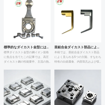
ン加工の鍋と並んで最前線にありま
も、全体のスケジュールを遅らせま
す。最高の無毒でこびりつかない鍋
す。メーカーは、並列処理、事前確
の探求は、革命的な進歩をもたらし
認済みの技術仕様、および事前シミ
ました。当社は、耐久性、安全性、
ュレーションによって試作後の手直
性能を誇るプレミアム無毒ノンステ
しを減らし、リードタイムを短縮す
ィック調理器具でこの分野をリード
ることで、適切なバッファ日数を確
しています。アルミニウムダイキャ
保した合理的なプロジェクトスケジ
ストの耐久性から優れた焦げ付き防
ュールをバイヤーが設定できるよう
止コーティングに至るまで、当社の
に支援できます。
製品は料理の素晴らしさを再定義し
亜鉛合金ダイカスト部品によく見られる欠陥は何ですか？
標準的なダイカスト金型には、どのような鋼材を使用しますか？
ます。
本稿では、亜鉛合金ダイカスト部品
標準ダイカスト金型の鋼イオン規格
によく見られる5つの欠陥、すなわち
に焦点を当てたこの記事では、高圧
特有の白錆腐食、内部気孔および収
ダイカスト鋼の性能要件、主流の熱
縮空洞、表面冷間閉塞、寸法反り、
間加工鋼のグレード比較、鋼の品質
金型固着およびバリについて解説す
がバッチダイカストの欠陥を抑制す
る。アルミニウムダイカストとは異
る方法、アルミニウムダイカスト部
なり、亜鉛ダイカストは活性な化学
品の生産量とCNC加工許容値に基づ
特性と強い金型密着性のため、白錆
く鋼のマッチングルール、試作品と
や金型固着を起こしやすい。これら
量産ダイカスト金型のコストと耐用
の欠陥のほとんどは、不適切なダイ
年数のトレードオフという5つの重要
カスト工程、不十分な金型メンテナ
な側面を分析します。ESR H13や
ンス、および不完全な防食表面処理
8407などの精製熱間加工鋼は、熱