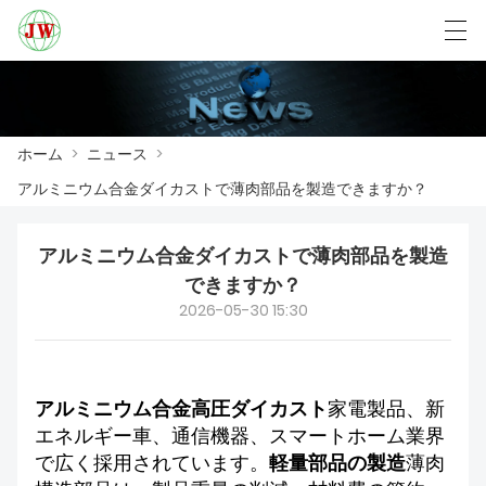
العربية
Български
Deutsch
English
ホーム
>
ニュース
>
アルミニウム合金ダイカストで薄肉部品を製造できますか？
ホーム
アルミニウム合金ダイカストで薄肉部品を製造
製品
できますか？
ニュース
2026-05-30 15:30
ケース
工場展示
アルミニウム合金高圧ダイカスト
家電製品、新
エネルギー車、通信機器、スマートホーム業界
我々に連絡し
で広く採用されています。
軽量部品の製造
薄肉