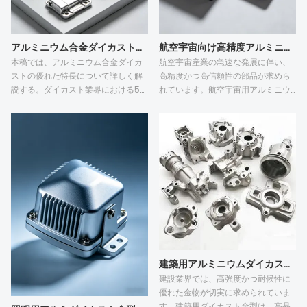
に起因する。的を絞った工程最適
割れや粘着性アルミニウム欠陥を効
化、定期的な金型メンテナンス、お
果的に回避します。低コストの未精
よび完全な表面保護により、亜鉛合
製鋼は、初期の金型費用を削減しま
アルミニウム合金ダイカストの利点は何ですか？
航空宇宙向け高精度アルミニウムダイカスト：航空機器のための信頼性の高い部品
金ダイカストの欠陥率を効果的に低
すが、頻繁な再加工とスクラップ損
本稿では、アルミニウム合金ダイカ
航空宇宙産業の急速な発展に伴い、
減し、完成品の品質を向上させるこ
失をもたらします。注文量に応じた
ストの優れた特長について詳しく解
高精度かつ高信頼性の部品が求めら
とができる。
階層的な鋼のマッチングは、初期投
説する。ダイカスト業界における5つ
れています。航空宇宙用アルミニウ
資と長期的な鋳造安定性のバランス
の主要キーワードとして、ダイカス
ムダイカスト部品および航空宇宙用
をとります。
ト金型、機械的特性、耐食性、表面
精密ダイカスト金型は、エンジン、
処理、精密鋳造を挙げている。耐久
アビオニクス、衛星など、航空宇宙
性の高いダイカスト金型を用いるこ
機器の主要部品として幅広く使用さ
とで、アルミニウム鋳造品は安定し
れています。当社は、専門的な航空
た機械的特性と優れた耐食性を実現
宇宙用ダイカスト金型を駆使し、高
できる。これらの精密鋳造品は、滑
精度、軽量、そして高い耐久性を備
らかな表面を持つ複雑な構造を形成
えた航空宇宙用精密ダイカスト部品
できる。多様な表面処理により、耐
および航空宇宙用アルミニウムダイ
摩耗性と外観が向上する。そのた
カスト部品を提供しています。厳格
め、アルミニウム合金ダイカスト
な品質管理により、航空宇宙産業の
は、自動車、電子機器、産業機器な
基準を満たしています。当社は、カ
建築用アルミニウムダイカスト金型および構造用鋳造品：建築金物向け先進プロセス
どの分野で幅広く活用されている。
スタマイズ生産および量産サービス
建設業界では、高強度かつ耐候性に
を提供しており、航空宇宙関連企業
優れた金物が切実に求められていま
の皆様からの詳細な協力のご相談を
す。建築用ダイカスト金型は、高品