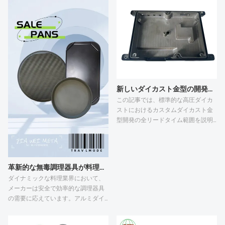
新しいダイカスト金型の開発リードタイムはどれくらいですか？
この記事では、標準的な高圧ダイカ
ストにおけるカスタムダイカスト金
型開発の全リードタイム範囲を説明
し、影響を与える5つの主要な要素を
詳しく解説します。全体のサイクル
は、金型製造の連続した段階、アル
ミニウムダイカスト部品の構造的な
革新的な無毒調理器具が料理体験に革命をもたらす
難易度、精度基準、およびCNC加工
ダイナミックな料理業界において、
の余裕によって、25～60営業日と変
メーカーは安全で効率的な調理器具
動します。気泡やバリなどの未解決
の需要に応えています。アルミダイ
のバッチダイカスト欠陥は、金型の
カストの焦げ付き防止調理器具は、
修正を繰り返す必要があり、納期を
バーベキューアクセサリーやテフロ
大幅に延長します。図面の修正遅延