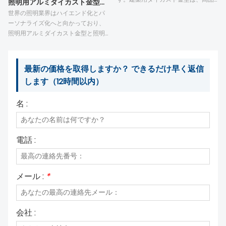
照明用アルミダイカスト金型および部品：ハイエンド照明製造のための精密技術
歓迎いたします。
質な建築用アルミニウム鋳造品の安
世界の照明業界はハイエンド化とパ
定した成形を保証し、成熟した構造
ーソナライズ化へと向かっており、
鋳造加工技術は、正確な寸法と安定
照明用アルミダイカスト金型と照明
した性能を保証します。軽量性、耐
用アルミダイカスト部品は、その発
腐食性、長寿命といった特長を持つ
展を支える重要な部品となっていま
様々な外装用アルミニウムダイカス
す。当社は、専門的な照明用ダイカ
最新の価格を取得しますか？ できるだけ早く返信
ト継手や建築用ダイカスト部品は、
スト金型と熟練した照明用ダイカス
します（12時間以内）
現代建築において幅広く使用されて
ト技術を駆使し、洗練された外観、
います。当社は、厳格な品質管理と
高精度、そして優れた耐久性を備え
豊富な生産経験に基づき、あらゆる
名 :
た製品を提供しています。これらの
建築用アルミニウムダイカスト部品
製品は、屋内、屋外、商業照明など
のカスタム生産および量産サービス
幅広い分野で活用されています。厳
を提供しています。関連企業の皆様
格な品質管理により、安定した製品
電話 :
からのご相談、そして長期的な協力
性能と完璧な外観を実現していま
関係の構築を心よりお待ちしており
す。照明用アルミダイカスト部品の
ます。
カスタマイズ生産および量産サービ
スを提供しており、照明関連企業の
メール :
*
皆様からの詳細な協力のご相談をお
待ちしております。
会社 :