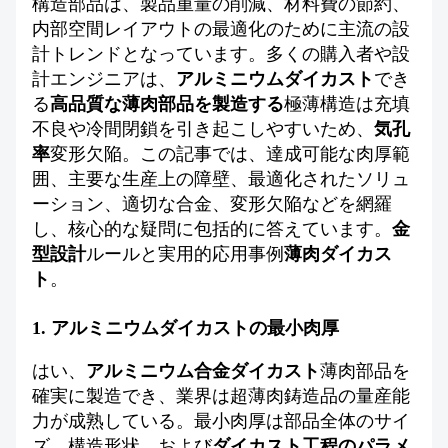
構造部品は、製品重量の削減、材料費の節約、
私たちについて
内部空間レイアウトの最適化のために主流の設
計トレンドとなっています。多くの購入者や設
計エンジニアは、
アルミニウムダイカスト
でき
る
高品質な薄肉部品を製造する
極薄構造は充填
不良や冷間閉鎖を引き起こしやすいため、
気孔
率
変形欠陥。この記事では、達成可能な肉厚範
囲、主要な生産上の障壁、最適化されたソリュ
ーション、適切な合金、変形欠陥などを網羅
し、核心的な疑問に包括的に答えています。
金
型設計
ルールと実用的応用事例
薄肉ダイカス
ト
。
1. アルミニウムダイカストの最小肉厚
はい、
アルミニウム合金ダイカスト
薄肉部品を
確実に製造でき、業界は超薄肉鋳造品の量産能
力が成熟している。最小肉厚は部品全体のサイ
ズ、構造形状、および
ダイカスト工程のパラメ