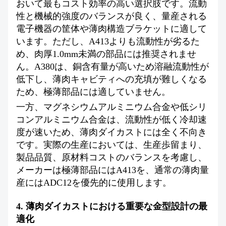
おいて最もコスト効率の高い選択肢です。流動
性と機械的強度のバランスが良く、量産される
電子機器の筐体や薄肉構造ブラケットに適して
います。ただし、A413よりも流動性が劣るた
め、肉厚1.0mm未満の部品には推奨されませ
ん。A380は、銅含有量が高いため溶融流動性が
低下し、薄肉キャビティへの充填が難しくなる
ため、極薄部品には適していません。
一方、マグネシウムアルミニウム合金や低シリ
コンアルミニウム合金は、流動性が低く冷却速
度が速いため、薄肉ダイカストには全く不向き
です。実際の生産においては、生産歩留まり、
製品品質、原材料コストのバランスを考慮し、
メーカーは極薄部品にはA413を、通常の薄肉量
産にはADC12を優先的に使用します。
4. 薄肉ダイカストにおける重要な金型設計の最
適化