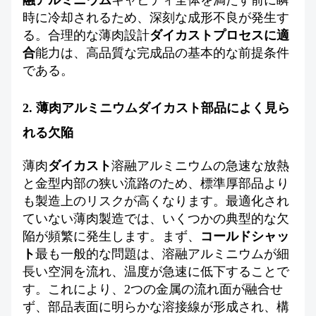
融アルミニウム
キャビティ全体を満たす前に瞬
時に冷却されるため、深刻な成形不良が発生す
る。合理的な薄肉設計
ダイカストプロセスに適
合
能力は、高品質な完成品の基本的な前提条件
である。
2. 薄肉アルミニウムダイカスト部品によく見ら
れる欠陥
薄肉
ダイカスト
溶融アルミニウムの急速な放熱
と金型内部の狭い流路のため、標準厚部品より
も製造上のリスクが高くなります。最適化され
ていない薄肉製造では、いくつかの典型的な欠
陥が頻繁に発生します。まず、
コールドシャッ
ト
最も一般的な問題は、溶融アルミニウムが細
長い空洞を流れ、温度が急速に低下することで
す。これにより、2つの金属の流れ面が融合せ
ず、部品表面に明らかな溶接線が形成され、構