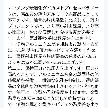
マッチング最適化
ダイカストプロセス
パラメー
タは、高品質の薄肉アルミニウム部品にとって
不可欠です。通常の厚肉製造と比較して、薄肉
プロジェクトでは、より高い射出速度、より高
い比圧力、および安定した金型温度が必要で
す。まず、第2段階の射出速度を向上させま
す。溶融アルミニウムが冷却および凝固する前
に、0.1秒以内に薄肉キャビティを満たすため
に、高速射出速度を厚肉部品の通常の2～3m/s
よりもはるかに高い4～6m/sに上げます。
第二に、保持圧力と比圧力を上げます。圧力を
高めることで、アルミニウム合金の凝固時の体
積収縮を補償し、微細な気孔を抑制し、薄肉部
品の全体的な緻密性を向上させることができま
す。第三に、金型の予熱温度を上げます。金型
温度を220℃～260℃に安定して維持すること
で、溶融金属と金型キャビティの温度差を小さ