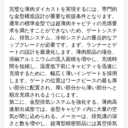
完璧な薄肉ダイカストを実現するには、専門的
な金型構造設計が重要な前提条件となります。
通常の標準金型では超薄肉キャビティの充填要
求を満たすことができないため、ゲートシステ
ム、排気システム、冷却システムの重点的なア
ップグレードが必要です。まず、ランナーとゲ
ートの設計を最適化します。薄肉部品の場合、
溶融アルミニウムの流入面積を増やし、充填時
間を短縮し、温度低下前にキャビティを迅速に
充填するために、幅広く薄いインゲートを採用
します。ゲートの位置はワークピースの最も厚
い部分に配置され、厚い部分から薄い部分へと
順次充填されるようにします。
第二に、金型排気システムを強化する。薄肉高
速射出成形では、金型キャビティ内に大量の空
気が閉じ込められる。メーカーは、排気溝の深
さと数を増やし、超薄型精密部品には真空排気