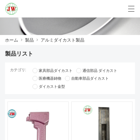
العربية
Български
Deutsch
English
ホーム
>
製品
>
アルミダイカスト製品
製品リスト
ホーム
カテゴリ:
家具部品ダイカスト
通信部品 ダイカスト
製品
医療機器鋳物
自動車部品ダイカスト
ダイカスト金型
ニュース
ケース
工場展示
我々に連絡し