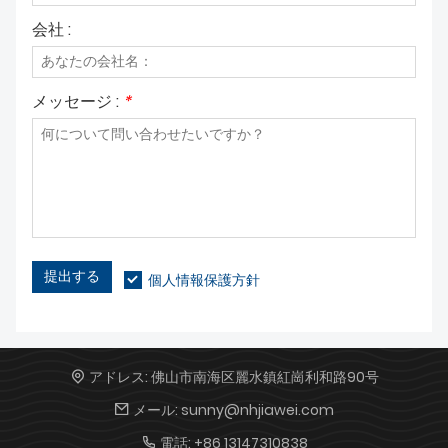
会社 :
メッセージ :
*
提出する
個人情報保護方針
アドレス:
佛山市南海区麗水鎮紅崗利和路90号
メール:
sunny@nhjiawei.com
電話:
+86 13147310838