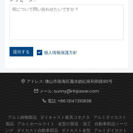
提出する
個人情報保護方針
アドレス:
佛山市南海区麗水鎮紅崗利和路90号
メール:
sunny@nhjiawei.com
電話:
+86 13147310838
アルミ鋳物製品
ダイキャスト家具コネクタ
アルミダイカスト
製品
アルミホールライト
金型の製造・加工
自動車部品ツーリ
ング
ダイカスト自動車部品
ダイカスト金型
アルミダイカスト