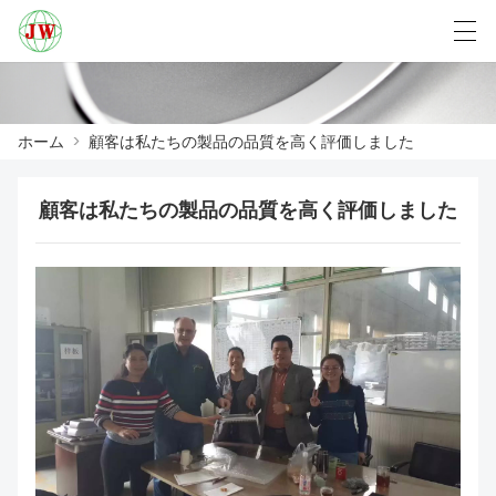
العربية
Български
Deutsch
English
ホーム
>
顧客は私たちの製品の品質を高く評価しました
顧客は私たちの製品の品質を高く評価しました
ホーム
製品
ニュース
ケース
工場展示
我々に連絡し