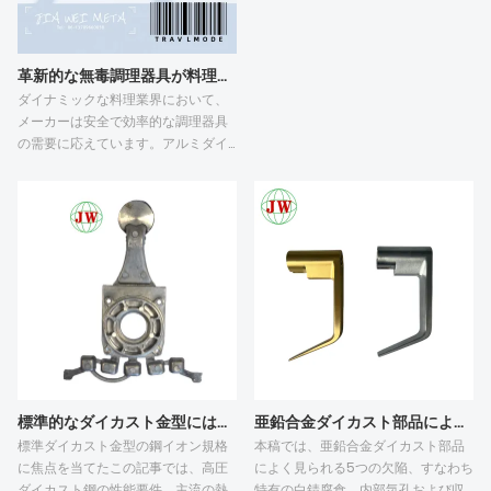
詳しく解説します。全体のサイクル
は、金型製造の連続した段階、アル
ミニウムダイカスト部品の構造的な
革新的な無毒調理器具が料理体験に革命をもたらす
難易度、精度基準、およびCNC加工
ダイナミックな料理業界において、
の余裕によって、25～60営業日と変
メーカーは安全で効率的な調理器具
動します。気泡やバリなどの未解決
の需要に応えています。アルミダイ
のバッチダイカスト欠陥は、金型の
カストの焦げ付き防止調理器具は、
修正を繰り返す必要があり、納期を
バーベキューアクセサリーやテフロ
大幅に延長します。図面の修正遅延
ン加工の鍋と並んで最前線にありま
も、全体のスケジュールを遅らせま
す。最高の無毒でこびりつかない鍋
す。メーカーは、並列処理、事前確
の探求は、革命的な進歩をもたらし
認済みの技術仕様、および事前シミ
ました。当社は、耐久性、安全性、
ュレーションによって試作後の手直
性能を誇るプレミアム無毒ノンステ
しを減らし、リードタイムを短縮す
ィック調理器具でこの分野をリード
ることで、適切なバッファ日数を確
しています。アルミニウムダイキャ
保した合理的なプロジェクトスケジ
ストの耐久性から優れた焦げ付き防
ュールをバイヤーが設定できるよう
止コーティングに至るまで、当社の
に支援できます。
製品は料理の素晴らしさを再定義し
亜鉛合金ダイカスト部品によく見られる欠陥は何ですか？
標準的なダイカスト金型には、どのような鋼材を使用しますか？
ます。
本稿では、亜鉛合金ダイカスト部品
標準ダイカスト金型の鋼イオン規格
によく見られる5つの欠陥、すなわち
に焦点を当てたこの記事では、高圧
特有の白錆腐食、内部気孔および収
ダイカスト鋼の性能要件、主流の熱