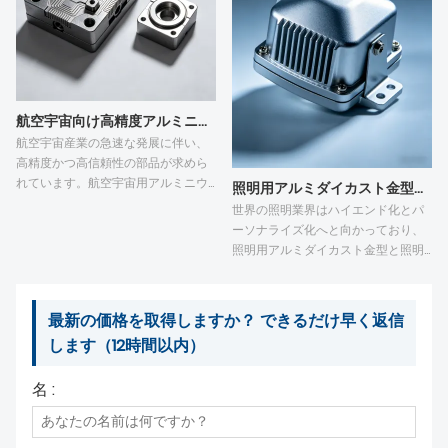
ます。製品の品質を保証するために
できる。これらの精密鋳造品は、滑
は、最適化された金型ゲート／排気
らかな表面を持つ複雑な構造を形成
システムと改良された射出パラメー
できる。多様な表面処理により、耐
タが必要です。また、適切な部品構
摩耗性と外観が向上する。そのた
造設計も不可欠です。この技術は、
め、アルミニウム合金ダイカスト
軽量化生産のニーズを満たすため、
は、自動車、電子機器、産業機器な
航空宇宙向け高精度アルミニウムダイカスト：航空機器のための信頼性の高い部品
電子機器産業や新エネルギー産業で
どの分野で幅広く活用されている。
航空宇宙産業の急速な発展に伴い、
広く利用されています。
高精度かつ高信頼性の部品が求めら
れています。航空宇宙用アルミニウ
照明用アルミダイカスト金型および部品：ハイエンド照明製造のための精密技術
ムダイカスト部品および航空宇宙用
世界の照明業界はハイエンド化とパ
精密ダイカスト金型は、エンジン、
ーソナライズ化へと向かっており、
アビオニクス、衛星など、航空宇宙
照明用アルミダイカスト金型と照明
機器の主要部品として幅広く使用さ
用アルミダイカスト部品は、その発
れています。当社は、専門的な航空
展を支える重要な部品となっていま
宇宙用ダイカスト金型を駆使し、高
す。当社は、専門的な照明用ダイカ
最新の価格を取得しますか？ できるだけ早く返信
精度、軽量、そして高い耐久性を備
スト金型と熟練した照明用ダイカス
します（12時間以内）
えた航空宇宙用精密ダイカスト部品
ト技術を駆使し、洗練された外観、
および航空宇宙用アルミニウムダイ
高精度、そして優れた耐久性を備え
カスト部品を提供しています。厳格
名 :
た製品を提供しています。これらの
な品質管理により、航空宇宙産業の
製品は、屋内、屋外、商業照明など
基準を満たしています。当社は、カ
幅広い分野で活用されています。厳
スタマイズ生産および量産サービス