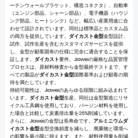
ーテンウォールブラケット、構造コネクタ）、自動車
（エンジン部品、シャーシ部品）、電子機器（ハウジ
ング部品、ヒートシンク）など、幅広い産業用途に合
わせて設計されています。同社は標準品とカスタム品
の両方を提供しています。
ダイカスト金型
金型設計、
試作、試作生産を含むカスタマイズサービスを提供
し、金型が顧客固有の仕様に完全に適合することを保
証します。
ダイカスト
要件。Jiaweiの厳格な品質管理
プロセスは、原材料検査から金型最終テストまで、す
べての製品が
ダイカスト金型
国際基準および顧客の期
待を満たしています。
持続可能性は、Jiaweiのあらゆる段階に組み込まれて
います。
ダイカスト金型
生産。同社は金型製造にリサ
イクル工具鋼を使用しており、バージン材料を使用し
た場合と比較して炭素排出量を25%削減しています。
さらに、Jiaweiの金型は長寿命です。
アルミニウムダ
イカスト金型
金型交換頻度を減らし、廃棄物と環境へ
の影響を最小限に抑えます。また、材料使用量を削減