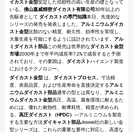
イカスト金型
安定した信頼性の高い生産の礎となって
私たちについて
いる。
佛山嘉威精密ダイカスト有限公司
30年以上の
先駆者として
ダイカストの専門知識
本日、先進的な
シリーズの発売を発表しました。
アルミニウムダイカ
スト金型
比類のない精度、耐久性、効率性を実現し、
大量生産を可能にするように設計されています。
アル
ミダイカスト部品
この発売は世界的な
ダイカスト金型
市場
2030年まで年平均成長率7.2%で成長すると予測
されており、その要因は、
ダイカスト
ハイエンド製造
におけるテクノロジー。
ダイカスト金型
は、
ダイカストプロセス、
寸法精
度、表面品質、および生産寿命を直接決定する
アルミ
ニウムダイカスト部品
通常の型とは異なり、
アルミニ
ウムダイカスト金型
高圧、高温、腐食環境に耐えるた
めには、優れた耐熱性、耐摩耗性、精度が求められ
る。
高圧ダイカスト（HPDC）
―アルミニウムを製造
する主要な方法
ダイキャスト部品
Jiawei社の新しい金
型シリーズは、これらの重要な要件に対応し、高度な