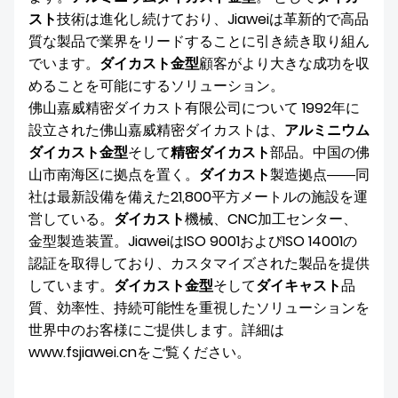
スト
技術は進化し続けており、Jiaweiは革新的で高品
質な製品で業界をリードすることに引き続き取り組ん
でいます。
ダイカスト金型
顧客がより大きな成功を収
めることを可能にするソリューション。
佛山嘉威精密ダイカスト有限公司について 1992年に
設立された佛山嘉威精密ダイカストは、
アルミニウム
ダイカスト金型
そして
精密ダイカスト
部品。中国の佛
山市南海区に拠点を置く。
ダイカスト
製造拠点――同
社は最新設備を備えた21,800平方メートルの施設を運
営している。
ダイカスト
機械、CNC加工センター、
金型製造装置。JiaweiはISO 9001およびISO 14001の
認証を取得しており、カスタマイズされた製品を提供
しています。
ダイカスト金型
そして
ダイキャスト
品
質、効率性、持続可能性を重視したソリューションを
世界中のお客様にご提供します。詳細は
www.fsjiawei.cnをご覧ください。