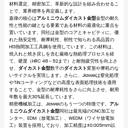
材料選定、精密加工、革新的な設計を組み合わせるこ
とで、業界標準を再定義します。
嘉偉の核心は
アルミニウムダイカスト金型
金型の耐久
性と性能の鍵となる要素である材料の最適化に重点を
置いています。同社は金型のコアとキャビティに、優
れた熱安定性、耐摩耗性、靭性で知られる高品質の
H13熱間加工工具鋼を使用しています。この材料は、
焼入れと焼き戻しを含む厳格な熱処理プロセスを経
て、硬度（HRC 48～52まで）と耐熱疲労性を向上さ
せ、
ダイカスト金型
数千の
ダイカスト
変形や摩耗のな
いサイクルを実現します。さらに、Jiaweiは窒化処理
やTiNコーティングなどの高度な表面処理技術を適用
することで、金型の耐摩耗性をさらに向上させ、耐用
年数を最大30%延長しています。
精密機械加工は、Jiaweiのもう一つの特徴です。
アル
ミニウムダイカスト金型
同社は最先端のCNC加工セ
ンター、EDM（放電加工）、WEDM（ワイヤ放電加
工）装置を採用しており、加工精度は±0.005mm以