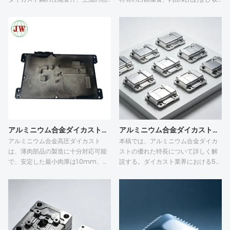
縮空洞、表面冷間閉塞、寸法反り、
間加工鋼のグレード比較、鋼の品質
金型固着およびバリについて解説す
がバッチダイカストの欠陥を抑制す
る。アルミニウムダイカストとは異
る方法、アルミニウムダイカスト部
なり、亜鉛ダイカストは活性な化学
品の生産量とCNC加工許容値に基づ
特性と強い金型密着性のため、白錆
く鋼のマッチングルール、試作品と
や金型固着を起こしやすい。これら
量産ダイカスト金型のコストと耐用
の欠陥のほとんどは、不適切なダイ
年数のトレードオフという5つの重要
カスト工程、不十分な金型メンテナ
な側面を分析します。ESR H13や
ンス、および不完全な防食表面処理
8407などの精製熱間加工鋼は、熱
に起因する。的を絞った工程最適
割れや粘着性アルミニウム欠陥を効
化、定期的な金型メンテナンス、お
果的に回避します。低コストの未精
よび完全な表面保護により、亜鉛合
製鋼は、初期の金型費用を削減しま
アルミニウム合金ダイカストで薄肉部品を製造できますか？
アルミニウム合金ダイカストの利点は何ですか？
金ダイカストの欠陥率を効果的に低
すが、頻繁な再加工とスクラップ損
アルミニウム合金高圧ダイカスト
本稿では、アルミニウム合金ダイカ
減し、完成品の品質を向上させるこ
失をもたらします。注文量に応じた
は、薄肉部品の製造に十分対応可能
ストの優れた特長について詳しく解
とができる。
階層的な鋼のマッチングは、初期投
で、安定した最小肉厚は1.0mm、極
説する。ダイカスト業界における5つ
資と長期的な鋳造安定性のバランス
限肉厚は0.8mmです。薄肉ダイカス
の主要キーワードとして、ダイカス
をとります。
トでは、溶融アルミニウムの急速な
ト金型、機械的特性、耐食性、表面
冷却により、コールドシャット、充
処理、精密鋳造を挙げている。耐久
填不良、反り、気孔が発生しやすい
性の高いダイカスト金型を用いるこ
という欠点があります。流動性の高
とで、アルミニウム鋳造品は安定し
いA413およびADC12合金が推奨され
た機械的特性と優れた耐食性を実現