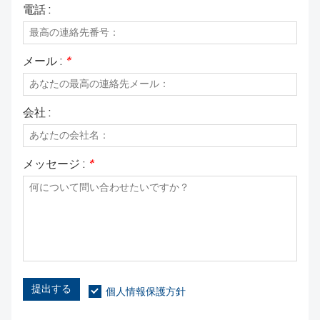
格な品質管理により、安定した製品
電話 :
を提供しており、航空宇宙関連企業
性能と完璧な外観を実現していま
の皆様からの詳細な協力のご相談を
す。照明用アルミダイカスト部品の
歓迎いたします。
カスタマイズ生産および量産サービ
スを提供しており、照明関連企業の
メール :
*
皆様からの詳細な協力のご相談をお
待ちしております。
会社 :
メッセージ :
*
提出する
個人情報保護方針