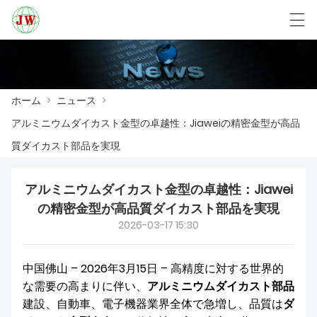
العربية
Български
Deutsch
English
ホーム
>
ニュース
>
アルミニウムダイカスト金型の卓越性：Jiaweiの精密金型が高品
ホーム
質ダイカスト部品を実現
製品
アルミニウムダイカスト金型の卓越性：Jiawei
ニュース
の精密金型が高品質ダイカスト部品を実現
2026-03-17 15:30
ケース
工場展示
中国佛山 – 2026年3月15日 – 高精度に対する世界的
な需要の高まりに伴い、
アルミニウムダイカスト部品
我々に連絡し
建設、自動車、電子機器業界全体で急増し、品質は
ダ