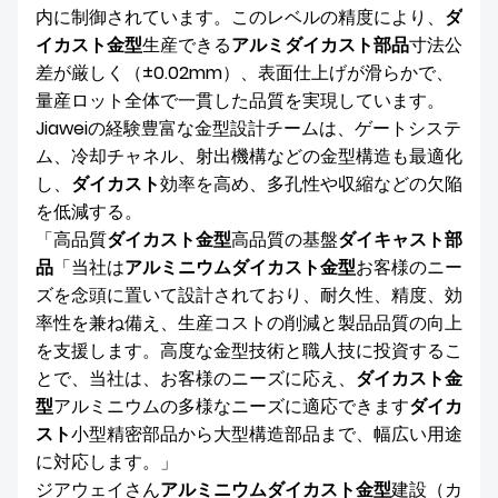
内に制御されています。このレベルの精度により、
ダ
イカスト金型
生産できる
アルミダイカスト部品
寸法公
差が厳しく（±0.02mm）、表面仕上げが滑らかで、
量産ロット全体で一貫した品質を実現しています。
Jiaweiの経験豊富な金型設計チームは、ゲートシステ
ム、冷却チャネル、射出機構などの金型構造も最適化
し、
ダイカスト
効率を高め、多孔性や収縮などの欠陥
を低減する。
「高品質
ダイカスト金型
高品質の基盤
ダイキャスト部
品
「当社は
アルミニウムダイカスト金型
お客様のニー
ズを念頭に置いて設計されており、耐久性、精度、効
率性を兼ね備え、生産コストの削減と製品品質の向上
を支援します。高度な金型技術と職人技に投資するこ
とで、当社は、お客様のニーズに応え、
ダイカスト金
型
アルミニウムの多様なニーズに適応できます
ダイカ
スト
小型精密部品から大型構造部品まで、幅広い用途
に対応します。」
ジアウェイさん
アルミニウムダイカスト金型
建設（カ