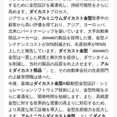
するために金型設計を最適化し、持続可能性をさらに
高めます。
ダイカスト
プロセス。
ジアウェイさん
アルミニウムダイカスト金型
世界中の
顧客から高い評価を得ており、アジア、ヨーロッパ、
北米にパートナーシップを築いています。大手自動車
部品メーカーは、Jiaweiの製品を採用した後、金型メ
ンテナンスコストが20%削減され、生産効率が15%向
上したと報告しています。
ダイカスト金型
「Jiaweiの
金型は一貫した精度と耐久性を提供し、ダウンタイム
を削減し、当社の製品の品質を向上させます。」
アル
ミダイカスト部品
「」と、その自動車会社の生産部門
の上級管理職は述べた。
今後、嘉偉は
ダイカスト金型
AI駆動型金型設計・シミ
ュレーションソフトウェア技術により、金型性能をさ
らに最適化し、開発時間を短縮します。また、高精度
金型に対する世界的な需要の高まりに対応するため、
より高度な加工設備を導入し、金型生産能力を拡大し
ます。
アルミニウムダイカスト金型
。 として
ダイカ