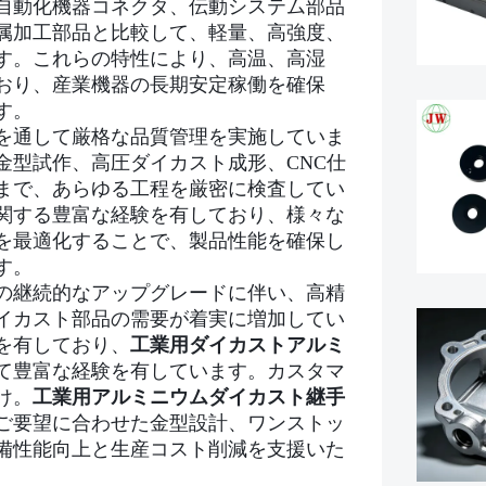
自動化機器コネクタ、伝動システム部品
属加工部品と比較して、軽量、高強度、
す。これらの特性により、高温、高湿
おり、産業機器の長期安定稼働を確保
す。
を通して厳格な品質管理を実施していま
金型試作、高圧ダイカスト成形、CNC仕
まで、あらゆる工程を厳密に検査してい
関する豊富な経験を有しており、様々な
を最適化することで、製品性能を確保し
す。
の継続的なアップグレードに伴い、高精
イカスト部品の需要が着実に増加してい
を有しており、
工業用ダイカストアルミ
て豊富な経験を有しています。カスタマ
け。
工業用アルミニウムダイカスト継手
ご要望に合わせた金型設計、ワンストッ
備性能向上と生産コスト削減を支援いた