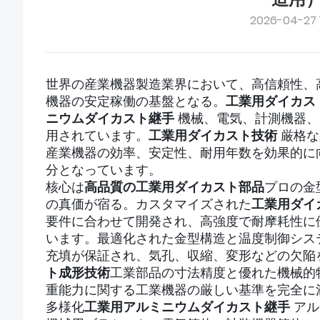
2026-04-27 
世界の産業機器製造業界において、高信頼性、
機器の安定稼働の基盤となる。
工業用ダイカス
ニウムダイカスト継手
機械、電気、計測機器、
用されています。
工業用ダイカスト技術
厳格な
産業機器の効率、安定性、耐用年数を効果的に
分となっています。
核心は
高品質の工業用ダイカスト部品
プロの金
の真価が宿る。カスタマイズされた
工業用ダイ
要件に合わせて開発され、高強度で耐摩耗性に
います。最適化された金型構造と温度制御シス
充填が保証され、気孔、収縮、変形などの欠陥
ト成形技術
工業部品の寸法精度と優れた機械的
重能力に関する工業機器の厳しい基準を完全に
多様化
工業用アルミニウムダイカスト継手
アル