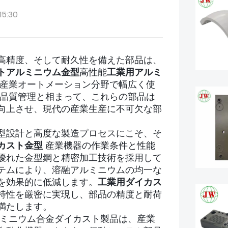
15:30
高精度、そして耐久性を備えた部品は、
トアルミニウム金型
高性能
工業用アルミ
産業オートメーション分野で幅広く使
品質管理と相まって、これらの部品は
向上させ、現代の産業生産に不可欠な部
型設計と高度な製造プロセスにこそ、そ
カスト金型
産業機器の作業条件と性能
優れた金型鋼と精密加工技術を採用して
テムにより、溶融アルミニウムの均一な
を効果的に低減します。
工業用ダイカス
特性を厳密に実現し、部品の精度と耐荷
満たします。
ミニウム合金ダイカスト製品は、産業