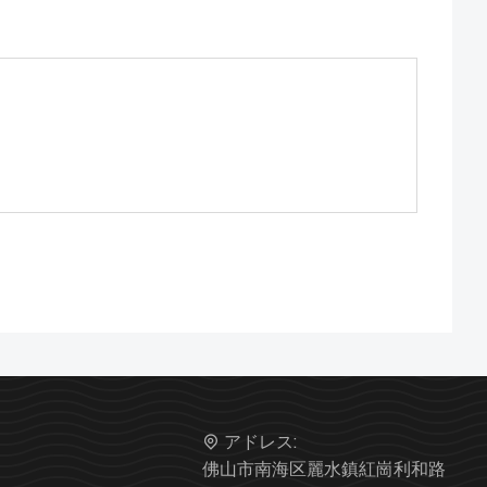
アドレス:
佛山市南海区麗水鎮紅崗利和路