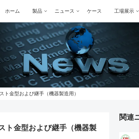
ホーム
製品
ニュース
ケース
工場展示
スト金型および継手（機器製造用）
関連
スト金型および継手（機器製
）