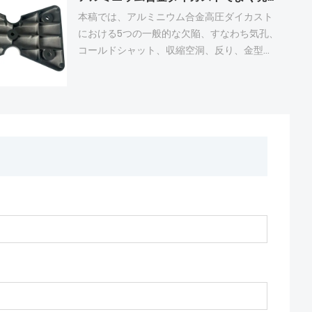
置レイアウトを最適化し、金型製作、サンプ
工芸品、ギフト、小型精密機構など、複雑な
本稿では、アルミニウム合金高圧ダイカスト
ル試作から金型の長期保管まで、フルサイク
形状を必要とする製品にも採用されていま
における5つの一般的な欠陥、すなわち気孔、
ルサービスをサポートする。完全なSTPファ
す。金型コストが低く、成形品質が安定して
コールドシャット、収縮空洞、反り、金型固
イルを提出することで、開発リードタイムが
いるため、亜鉛合金ダイカストは、複雑な構
着について解説する。気孔は部品内部に閉じ
短縮され、鋳造品質が安定し、グローバルな
造、装飾性、中～小荷重条件の製品に最適で
込められたガスによって生じ、コールドシャ
ハードウェア購入者の国境を越えた技術コミ
す。
ットは表面充填欠陥の一種である。収縮欠陥
ュニケーションコストが削減される。
は冷却時の体積収縮によって生じ、不均一な
応力は部品の反りにつながる。金型固着とバ
リは、金型のメンテナンスとプロセスパラメ
ータに関連している。ほとんどの欠陥は、不
適切な金型設計、不十分なダイカストプロセ
ス、および不十分なメンテナンスに起因す
る。適切なプロセス最適化と定期的な金型メ
ンテナンスにより、欠陥率を大幅に低減し、
完成品の品質を向上させることができる。