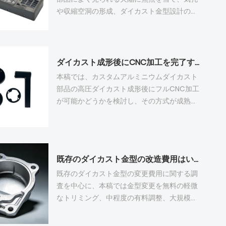
ントな生産と完全なカーボントレーサビリテ
が効果的に安定化され、高精度アルミニウム
や収縮空洞の形成、ダイカスト金型設計の欠
ィは、輸出志向のダイカストメーカーにとっ
ダイカスト部品の最も一般的なバッチ変形欠
陥による表面欠陥、CNC加工代が欠陥のカバ
て不可欠な競争力となるでしょう。
陥が解決される。
ー率に及ぼす二重の影響、鋳造欠陥が後処理
の表面仕上げに及ぼす深刻な損傷、および良
質なアルミニウムダイカスト部品のための包
ダイカスト成形後にCNC加工を完了することは可能ですか？
括的な改善計画という5つの主要な側面を取り
本稿では、カスタムアルミニウムダイカスト
上げます。内部の空洞はCNC切削では除去で
部品の高圧ダイカスト成形後にフルCNC加工
きません。残留する表面欠陥は、コーティン
が可能かどうかを検討し、その方式が成熟し
グの気泡、変色、およびバッチ不良を引き起
ており、工業製造で広く適用されていること
こします。金型排気、冷却、および射出パラ
を確認する。分析は、未加工ブランクの固有
メータを最適化することが、単に加工代を増
の鋳造欠陥、CNC加工代金の適切な構成基
やすのではなく、欠陥を減らすための根本的
準、標準化された複合生産ワークフロー、ダ
な方法です。
既存のダイカスト金型の改造費用はいくらですか？
イカスト金型構造がCNC効率に与える影響、
ワンステップ鋳造と鋳造＋加工モードのコス
既存のダイカスト金型の変更費用に関する調
トと品質の比較の5つのセクションに分かれて
査を中心に、本稿では金型変更を無料の軽微
いる。未加工の鋳造ブランクは、寸法偏差と
なトリミング、中程度の有料調整、大規模な
表面欠陥により精密組立限界を満たさない。
構造再構築に分類し、金型キャビティ変更面
CNC切削後のバリ、気孔、不均一な層を除去
積、補助鋼材、後工程のマッチング、リード