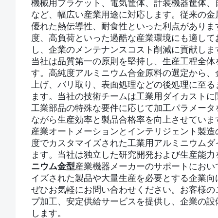
機械用ブラケット、電気筐体、計装機器筐体、
など、幅広い産業用途に対応します。従来の金
優れた熱伝導性、耐食性といった利点がありま
度、高負荷といった過酷な産業環境にも適して
し、企業のメンテナンスコスト削減に貢献しま
当社は品質第一の原則を堅持し、生産工程全体
す。高純度アルミニウム合金原料の選定から、
上げ、バリ取り、表面処理などの後処理に至る
ます。当社の技術チームは工業用ダイカストに
工業部品の特殊な要件に応じて加工パラメータ
ながら生産効率と製品合格率を向上させていま
産業オートメーションとインテリジェント製造
度でカスタマイズされた工業用アルミニウムダ
ます。当社は独立した研究開発および生産能力
ニウム金型
産業機器メーカーのサポートにおい
イズされた製品や大量生産を必要とする企業向
ぜひお気軽にお問い合わせください。お客様の
プ加工、安定供給サービスを提供し、企業の設
します。