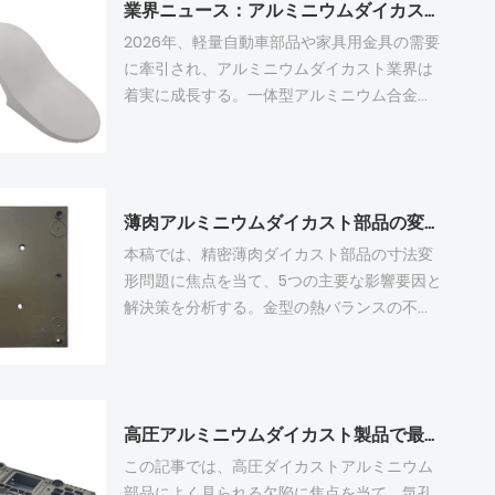
業界ニュース：アルミニウムダイカスト業界は、2026年にインテリジェントアップグレードとEU CBAM準拠という二重の課題に直面する
2026年、軽量自動車部品や家具用金具の需要
に牽引され、アルミニウムダイカスト業界は
着実に成長する。一体型アルミニウム合金ダ
イカストは製品重量と生産コストの削減に貢
献する一方、メーカー各社は二酸化炭素排出
量削減のため、真空鋳造ラインやリサイクル
アルミニウム溶解ラインのアップグレードを
薄肉アルミニウムダイカスト部品の変形を制御する方法
進めている。 輸出業者にとって、EUの
CBAM（炭素排出規制法）はHSコード7616の
本稿では、精密薄肉ダイカスト部品の寸法変
ダイカスト製品に厳しい炭素排出規制を課し
形問題に焦点を当て、5つの主要な影響要因と
ています。欧州の顧客は、年間輸入量が50ト
解決策を分析する。金型の熱バランスの不均
ン未満であれば、少額免除の対象となりま
衡と凝固収縮の不均一性により鋳造品の反り
す。佛山の工場では、法令遵守の証明とし
が非対称になり、急速成形により隠れた残留
て、二言語対応の出荷記録、ハウブ（輸入申
応力が発生し、CNC加工後に変形が遅れる。
告書）、および刻印入りの重量証明書を用意
剛性の低い薄肉構造は、冷却差と射出力に非
高圧アルミニウムダイカスト製品で最もよく見られる欠陥は何ですか？
しています。 表面仕上げには、ニッポンパウ
常に敏感である。コンフォーマル冷却、バラ
ダーとコスト効率に優れた模造タイガーパウ
ンスの取れたゲート設計、応力除去処理など
この記事では、高圧ダイカストアルミニウム
ダーを使用しています。今後、インテリジェ
の体系的な最適化により、平面度と寸法公差
部品によく見られる欠陥に焦点を当て、気孔