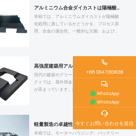
すようにする必要がある。
備を所有し、全工程にわたる品質管理を実施
アルミニウム合金ダイカストは陽極酸化処理が可能ですか？
する必要があります。購買担当者は、B2Bプ
ラットフォームや業界展示会を通じてサプラ
本稿では、アルミニウムダイカストが陽極酸
イヤーをスクリーニングし、その技術力を厳
化処理に適しているかどうかを、プロセス原
密に検証し、試用注文を通じて信頼性を確認
理、合金の適合性、一般的な欠陥、および最
できます。安定したプロセス、納期厳守、そ
適化ソリューションを分析することで検討す
して充実したアフターサービスは、長期的な
る。A360やA413のような低シリコンダイカ
協力関係を築く上で不可欠です。
スト用アルミニウム合金は高品質の陽極酸化
処理に適している一方、高シリコンのA380や
高強度建築用アルミニウムダイカスト部品およびカスタム金型製造ソリューション
ADC12は色差や曇りが発生しやすい傾向があ
+86 13147310838
る。最適化された硬質陽極酸化処理は機能的
現代の建築やグリーンビルディングプロジェ
な要求を満たすのに有効であり、粉体塗装や
クトでは、屋外用金属部品に対する要求水準
電気泳動は理想的な代替手段となる。表面処
が高まっています。建築用ダイカスト金型と
WhatsApp
理プロセスと合金を適切に組み合わせること
高品質アルミニウム構造鋳造品は、建築物の
WhatsApp
で、ダイカスト部品の安定した外観と性能が
接合部や装飾において重要な役割を果たして
確保される。
います。専門的な建築用金型設計と成熟した
精密成形技術に基づき、工場で生産される建
今すぐお問い合わせを送信
軽量製造の卓越性！佛山嘉威金属がアルミニウムダイカスト工業部品のハイエンド生産を実現
築用アルミニウム合金部品は、優れた耐候
性、高強度、安定した寸法を実現していま
本稿では、モーターハウジング、バッテリー