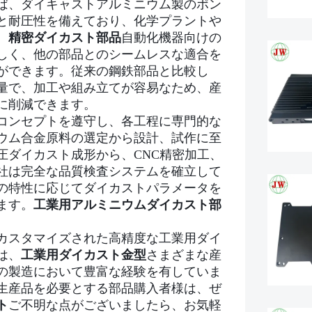
ば、ダイキャストアルミニウム製のポン
と耐圧性を備えており、化学プラントや
。
精密ダイカスト部品
自動化機器向けの
しく、他の部品とのシームレスな適合を
ができます。従来の鋼鉄部品と比較し
量で、加工や組み立てが容易なため、産
に削減できます。
コンセプトを遵守し、各工程に専門的な
ウム合金原料の選定から設計、試作に至
圧ダイカスト成形から、CNC精密加工、
社は完全な品質検査システムを確立して
の特性に応じてダイカストパラメータを
ます。
工業用アルミニウムダイカスト部
カスタマイズされた高精度な工業用ダイ
は、
工業用ダイカスト金型
さまざまな産
の製造において豊富な経験を有していま
生産品を必要とする部品購入者様は、ぜ
ト
ご不明な点がございましたら、お気軽