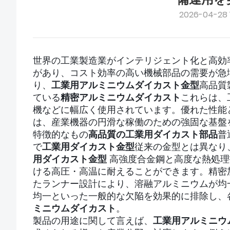
2026-04-28 
世界の工業製造業がインテリジェント化と高効
があり、コスト効率の高い機械部品の需要が急
り、
工業用アルミニウムダイカスト金型
高品質
ている
精密アルミニウムダイカスト
これらは、
機などに幅広く使用されています。優れた性能
は、産業機器の円滑な稼働のための強固な基盤
特徴的なもの
高品質の工業用ダイカスト部品
普
で
工業用ダイカスト金型
従来の金型とは異なり
用ダイカスト金型
高強度合金鋼と高度な熱処理
ける高圧・高温に耐えることができます。精密
たランナー設計により、溶融アルミニウムが均
均一といった一般的な欠陥を効果的に排除し、
ミニウムダイカスト
。
製品の用途に関して言えば、
工業用アルミニウ