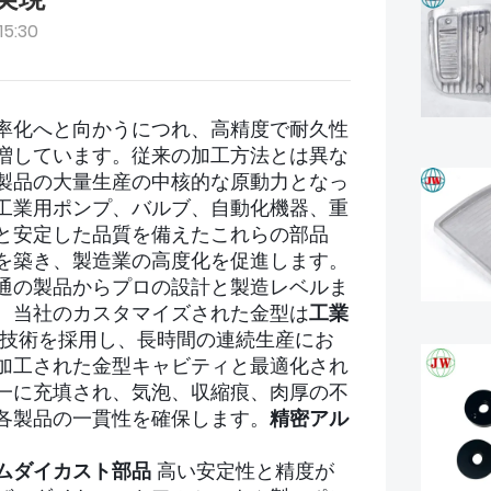
15:30
率化へと向かうにつれ、高精度で耐久性
増しています。従来の加工方法とは異な
製品の大量生産の中核的な原動力となっ
工業用ポンプ、バルブ、自動化機器、重
と安定した品質を備えたこれらの部品
を築き、製造業の高度化を促進します。
通の製品からプロの設計と製造レベルま
、当社のカスタマイズされた金型は
工業
技術を採用し、長時間の連続生産にお
加工された金型キャビティと最適化され
一に充填され、気泡、収縮痕、肉厚の不
各製品の一貫性を確保します。
精密アル
ムダイカスト部品
高い安定性と精度が