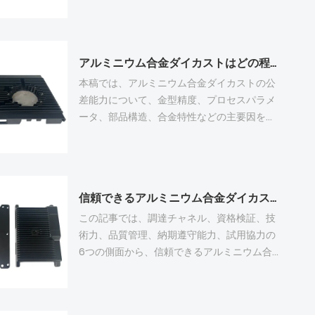
工を効果的に削減できます。粉体塗装、硬質
査費、物流・梱包費が含まれる。部品の複雑
アルマイト処理、PVD を含む 6 つの主流の工
さ、合金グレード、注文量、表面処理の要求
業用仕上げには、それぞれ適用可能なシナリ
は、最終的な単価に大きく影響する。ダイカ
アルミニウム合金ダイカストはどの程度の公差まで対応できるのか？
オがあります。仕上げのマッチングは、ブラ
ストは金型製作の初期費用は高いが、大量注
ンク鋳造品質、使用環境、機能的要求を組み
文の場合は単価が低くなる。合理的な構造最
本稿では、アルミニウム合金ダイカストの公
合わせて、精密アルミニウム鋳造部品の安定
適化と大量調達により、ダイカストプロジェ
差能力について、金型精度、プロセスパラメ
した高級外観と長期の耐食性を保証する必要
クト全体の調達コストを効果的に削減でき
ータ、部品構造、合金特性などの主要因を分
があります。
る。
析しながら考察する。一般的な公差範囲は部
品の種類によって異なり、一般的な工業部品
では±0.10mm～±0.30mm、精密電子部品で
は±0.03mm～±0.10mmとなる。極めて厳し
信頼できるアルミニウム合金ダイカストのサプライヤーはどこで見つけられますか？
い公差を実現するには、CNC仕上げなどの二
次加工が必要となる。公差の安定性を向上さ
この記事では、調達チャネル、資格検証、技
せるには、金型のメンテナンス、プロセス監
術力、品質管理、納期遵守能力、試用協力の
視、原材料管理が不可欠である。設計者は、
6つの側面から、信頼できるアルミニウム合
公差設定をダイカスト規格に合わせ、製造業
金ダイカストサプライヤーを見つける方法を
者と連携して性能とコストのバランスを取
解説します。信頼できるダイカスト工場は、
り、不良率を抑えつつ部品が組立要件を満た
完全な認証を取得し、専門的な生産・試験設