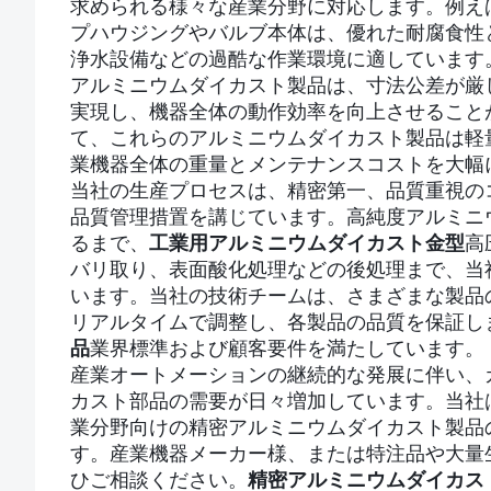
求められる様々な産業分野に対応します。例え
プハウジングやバルブ本体は、優れた耐腐食性
浄水設備などの過酷な作業環境に適しています
アルミニウムダイカスト製品は、寸法公差が厳
実現し、機器全体の動作効率を向上させること
て、これらのアルミニウムダイカスト製品は軽
業機器全体の重量とメンテナンスコストを大幅
当社の生産プロセスは、精密第一、品質重視の
品質管理措置を講じています。高純度アルミニ
るまで、
工業用アルミニウムダイカスト金型
高
バリ取り、表面酸化処理などの後処理まで、当
います。当社の技術チームは、さまざまな製品
リアルタイムで調整し、各製品の品質を保証し
品
業界標準および顧客要件を満たしています。
産業オートメーションの継続的な発展に伴い、
カスト部品の需要が日々増加しています。当社
業分野向けの精密アルミニウムダイカスト製品
す。産業機器メーカー様、または特注品や大量
ひご相談ください。
精密アルミニウムダイカス