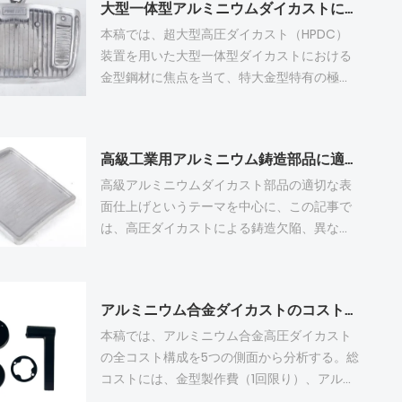
大型一体型アルミニウムダイカストに最適な金型鋼材はどれですか？
本稿では、超大型高圧ダイカスト（HPDC）
装置を用いた大型一体型ダイカストにおける
金型鋼材に焦点を当て、特大金型特有の極端
な熱負荷および機械的負荷を分析する。金型
の焼入れ性、耐熱疲労割れ性、耐アルミニウ
ムろう付け性など、5つの重要な性能指標を詳
高級工業用アルミニウム鋳造部品に適した表面仕上げとは？
細に解説し、主流の熱間加工用鋼材の3つの
グレード（標準H13、ESR改良型、超高焼入れ
高級アルミニウムダイカスト部品の適切な表
性特殊グレード）を比較する。焼入れ性の低
面仕上げというテーマを中心に、この記事で
さが金型貫通割れを引き起こす仕組みを説明
は、高圧ダイカストによる鋳造欠陥、異なる
し、金型寿命を延ばし、一体型アルミニウム
合金部品の仕上げマッチングルール、CNC加
構造鋳造における計画外のダウンタイムを削
工代の前処理制御、ダイカスト金型の最適化
減するために、異なる生産バッチに対して、
設計、主流の表面処理のコストと耐久性の比
アルミニウム合金ダイカストのコストはいくらですか？
補助的な熱バランス調整および表面処理プロ
較という 5 つの重要な側面を分析します。気
セスと組み合わせた、グレードゾーン鋼材の
泡や冷間閉鎖などの一般的なダイカスト欠陥
本稿では、アルミニウム合金高圧ダイカスト
マッチング戦略を提案する。
は、コーティングの密着性と表面の均一性を
の全コスト構成を5つの側面から分析する。総
著しく損ないます。適切な加工代と金型構造
コストには、金型製作費（1回限り）、アルミ
の早期最適化により、仕上げの不良品と再加
ニウム原料費、製造加工費、後処理・品質検