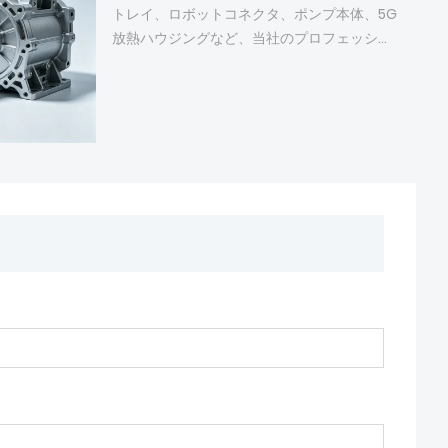
す。厳格な品質管理により、長期にわたる屋
トレイ、ロボットコネクタ、ポンプ本体、5G
外使用性能を保証します。当社は、あらゆる
放熱ハウジングなど、当社のプロフェッショ
種類の建築用アルミニウムダイカスト部品の
ナルなアルミダイカスト工業部品をご紹介し
カスタマイズ設計と量産をサポートしてお
ます。高圧、真空、半固体ダイカスト技術に
り、安定した協力関係とお客様に合わせたソ
より、高精度、高密度、軽量化を実現し、厳
リューションを提供するために、世界中のバ
格な品質管理とカスタマイズ設計サービスで
イヤーからのお問い合わせを歓迎いたしま
サポートしています。当社の製品は、自動
す。
車、新エネルギー、機械などの分野で幅広く
使用されています。アルミダイカスト製品の
製造ニーズをお持ちのお客様は、ぜひ当社ま
でお問い合わせください。