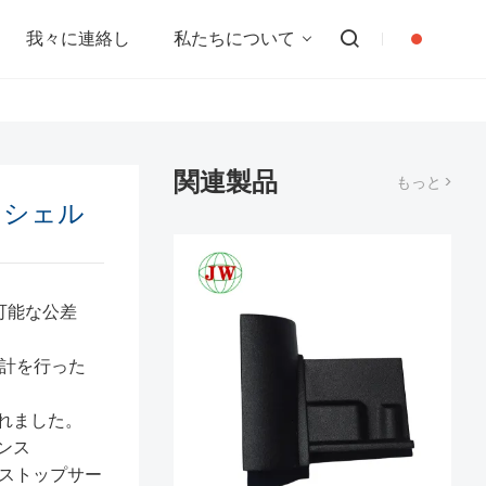
我々に連絡し
私たちについて
関連製品
もっと >
トシェル
可能な公差
設計を行った
れました。
ンス
ンストップサー