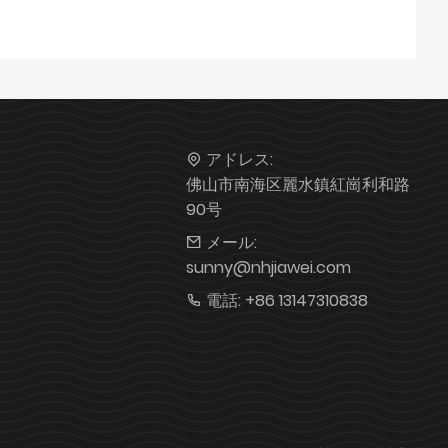
アドレス:
佛山市南海区麗水鎮紅崗利和路
90号
メール:
sunny@nhjiawei.com
ト
電話:
+86 13147310838